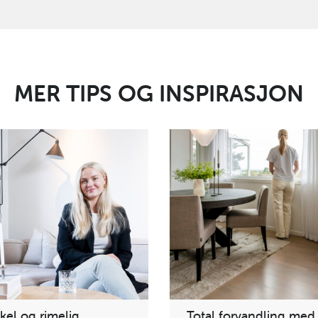
MER TIPS OG INSPIRASJON
kel og rimelig
Total forvandling med