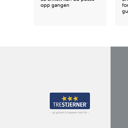
opp gangen
fo
gu