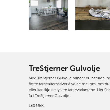
TreStjerner Gulvolje
Med TreStjerner Gulvolje bringer du naturen in
flotte fargealternativer å velge mellom, om du l
eller kanskje de lysere fargevariantene. Her fi
få i TreStjerner Gulvolje.
LES MER