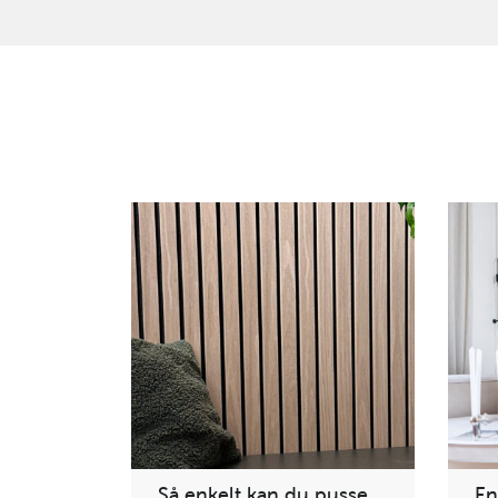
Så enkelt kan du pusse
En